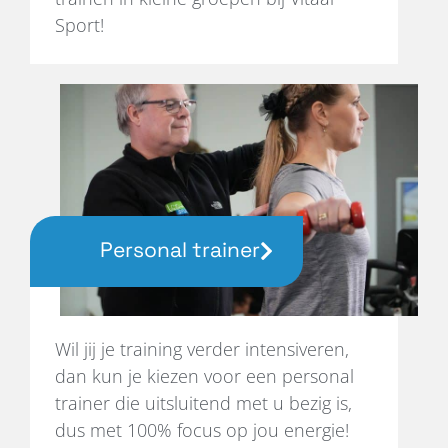
Sport!
Personal trainer
Wil jij je training verder intensiveren,
dan kun je kiezen voor een personal
trainer die uitsluitend met u bezig is,
dus met 100% focus op jou energie!