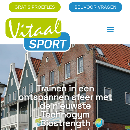
GRATIS PROEFLES
BEL VOOR VRAGEN
Trainen in een
ontspannen sfeer met
de nieuwste
Technogym
Biostrength