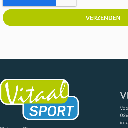
VERZENDEN
V
Voo
029
inf