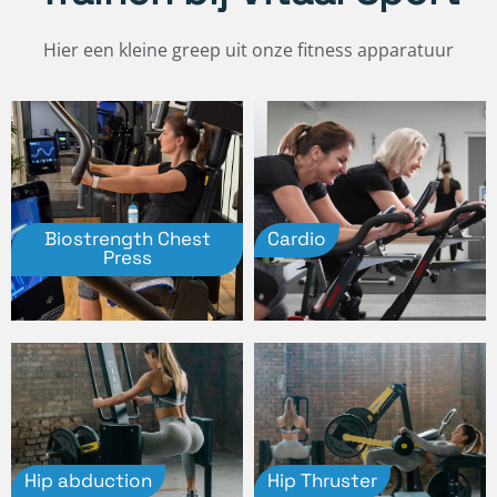
Hier een kleine greep uit onze fitness apparatuur
Biostrength Chest
Cardio
Press
Hip abduction
Hip Thruster