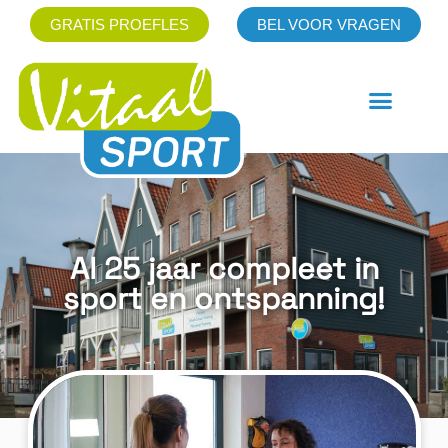
GRATIS PROEFLES
BEL VOOR VRAGEN
Al 25 jaar compleet in
sport en ontspanning!